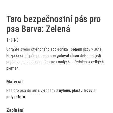
Taro bezpečnostní pás pro
psa Barva: Zelená
149
Kč
Chraňte svého čtyřnohého společníka i
během
jízdy v autě.
Bezpečnostní pás pro psa s
regulovatelnou
délkou zajistí
snadnou a pohodlnou přepravu
malých
, středních a
velkých
plemen.
Materiál
Pás pro psa do
auta
vyrobený z
nylonu
,
plastu
,
kovu
a
polyesteru
.
Zapínání