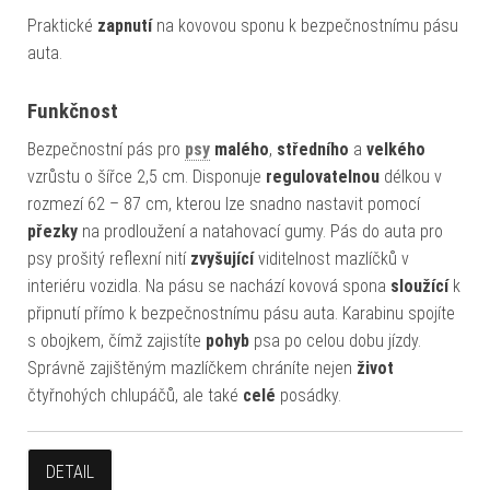
Praktické
zapnutí
na kovovou sponu k bezpečnostnímu pásu
auta.
Funkčnost
Bezpečnostní pás pro
psy
malého
,
středního
a
velkého
vzrůstu o šířce 2,5 cm. Disponuje
regulovatelnou
délkou v
rozmezí 62 – 87 cm, kterou lze snadno nastavit pomocí
přezky
na prodloužení a natahovací gumy. Pás do auta pro
psy prošitý reflexní nití
zvyšující
viditelnost mazlíčků v
interiéru vozidla. Na pásu se nachází kovová spona
sloužící
k
připnutí přímo k bezpečnostnímu pásu auta. Karabinu spojíte
s obojkem, čímž zajistíte
pohyb
psa po celou dobu jízdy.
Správně zajištěným mazlíčkem chráníte nejen
život
čtyřnohých chlupáčů, ale také
celé
posádky.
DETAIL