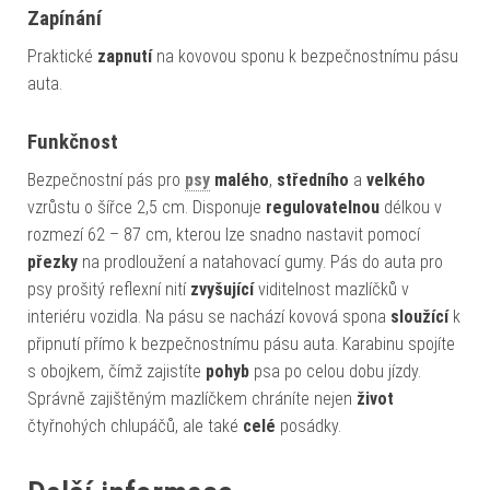
Zapínání
Praktické
zapnutí
na kovovou sponu k bezpečnostnímu pásu
auta.
Funkčnost
Bezpečnostní pás pro
psy
malého
,
středního
a
velkého
vzrůstu o šířce 2,5 cm. Disponuje
regulovatelnou
délkou v
rozmezí 62 – 87 cm, kterou lze snadno nastavit pomocí
přezky
na prodloužení a natahovací gumy. Pás do auta pro
psy prošitý reflexní nití
zvyšující
viditelnost mazlíčků v
interiéru vozidla. Na pásu se nachází kovová spona
sloužící
k
připnutí přímo k bezpečnostnímu pásu auta. Karabinu spojíte
s obojkem, čímž zajistíte
pohyb
psa po celou dobu jízdy.
Správně zajištěným mazlíčkem chráníte nejen
život
čtyřnohých chlupáčů, ale také
celé
posádky.