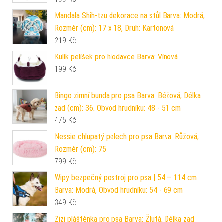
Mandala Shih-tzu dekorace na stůl Barva: Modrá,
Rozměr (cm): 17 x 18, Druh: Kartonová
219
Kč
Kulík pelíšek pro hlodavce Barva: Vínová
199
Kč
Bingo zimní bunda pro psa Barva: Béžová, Délka
zad (cm): 36, Obvod hrudníku: 48 - 51 cm
475
Kč
Nessie chlupatý pelech pro psa Barva: Růžová,
Rozměr (cm): 75
799
Kč
Wipy bezpečný postroj pro psa | 54 – 114 cm
Barva: Modrá, Obvod hrudníku: 54 - 69 cm
349
Kč
Zizi pláštěnka pro psa Barva: Žlutá, Délka zad