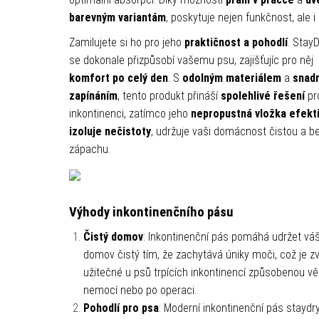
barevným variantám
, poskytuje nejen funkčnost, ale i 
Zamilujete si ho pro jeho
praktičnost a pohodlí
. Stay
se dokonale přizpůsobí vašemu psu, zajišťujíc pro něj
komfort po celý den
. S
odolným materiálem
a
snad
zapínáním
, tento produkt přináší
spolehlivé řešení
pr
inkontinenci, zatímco jeho
nepropustná vložka efekt
izoluje nečistoty
, udržuje vaši domácnost čistou a b
zápachu.
Výhody inkontinenčního pásu
Čistý domov
: Inkontinenční pás pomáhá udržet vá
domov čistý tím, že zachytává úniky moči, což je z
užitečné u psů trpících inkontinencí způsobenou v
nemocí nebo po operaci.
Pohodlí pro psa
: Moderní inkontinenční pás staydry