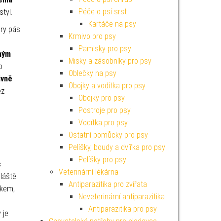
Péče o psí srst
styl.
Kartáče na psy
Dry pás
Krmivo pro psy
Pamlsky pro psy
ným
Misky a zásobníky pro psy
o
Oblečky na psy
ivně
Obojky a vodítka pro psy
ez
Obojky pro psy
Postroje pro psy
Vodítka pro psy
Ostatní pomůcky pro psy
Pelíšky, boudy a dvířka pro psy
Pelíšky pro psy
š
Veterinární lékárna
vláště
Antiparazitika pro zvířata
ěkem,
Neveterinární antiparazitika
Antiparazitika pro psy
 je