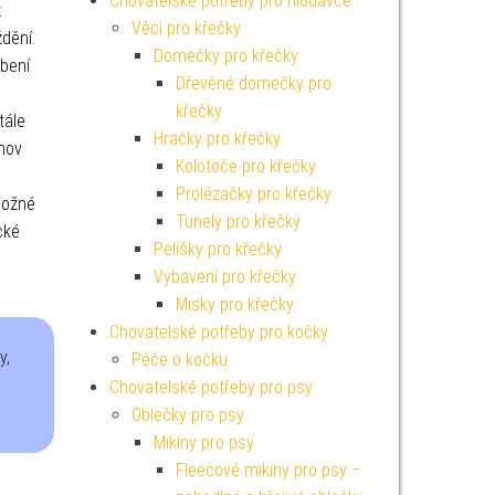
Chovatelské potřeby pro hlodavce
ž
Věci pro křečky
dění.
Domečky pro křečky
obení
Dřevěné domečky pro
křečky
tále
Hračky pro křečky
omov
Kolotoče pro křečky
Prolézačky pro křečky
možné
Tunely pro křečky
cké
Pelíšky pro křečky
Vybavení pro křečky
Misky pro křečky
Chovatelské potřeby pro kočky
y,
Péče o kočku
Chovatelské potřeby pro psy
Oblečky pro psy
Mikiny pro psy
Fleecové mikiny pro psy –