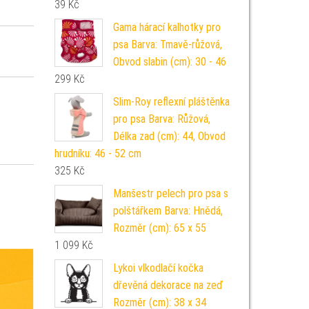
39
Kč
Gama hárací kalhotky pro
psa Barva: Tmavě-růžová,
Obvod slabin (cm): 30 - 46
299
Kč
Slim-Roy reflexní pláštěnka
pro psa Barva: Růžová,
Délka zad (cm): 44, Obvod
hrudníku: 46 - 52 cm
325
Kč
Manšestr pelech pro psa s
polštářkem Barva: Hnědá,
Rozměr (cm): 65 x 55
1 099
Kč
Lykoi vlkodlačí kočka
dřevěná dekorace na zeď
Rozměr (cm): 38 x 34