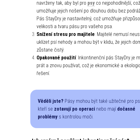
navrženy tak, aby byl pro
psy
co nejpohodlnější, co
umožňuje jejich nošení po dlouhou dobu bez podráž
Pás StayDry je nastavitelný, což umožňuje přizpůs
velikosti a tvaru pásu pro vašeho psa.
Snížení stresu pro majitele
: Majitelé nemusí neus
uklízet psí nehody a mohou být v klidu, že jejich d
zůstane čistý.
Opakované použití
: Inkontinenční pás StayDry je 
prát a znovu používat, což je ekonomické a ekologi
řešení.
Věděli jste?
Pásy mohou být také užitečné pro ps
kteří se
zotavují po operaci
nebo mají
dočasné
problémy
s kontrolou moči.