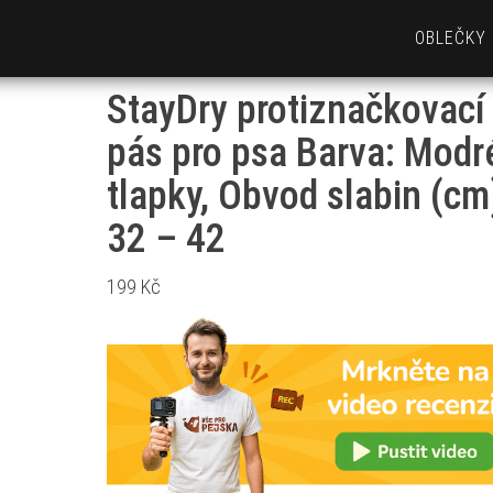
OBLEČKY
StayDry protiznačkovací
pás pro psa Barva: Modr
tlapky, Obvod slabin (cm
32 – 42
199
Kč