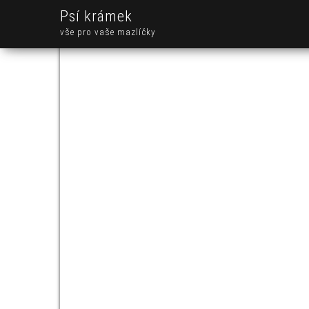
Psí krámek
vše pro vaše mazlíčky