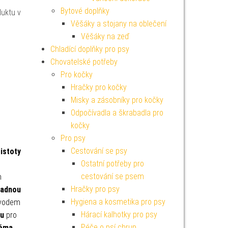
Bytové doplňky
duktu v
Věšáky a stojany na oblečení
Věšáky na zeď
Chladící doplňky pro psy
Chovatelské potřeby
Pro kočky
Hračky pro kočky
Misky a zásobníky pro kočky
Odpočívadla a škrabadla pro
kočky
Pro psy
Cestování se psy
istoty
Ostatní potřeby pro
cestování se psem
n
Hračky pro psy
nadnou
Hygiena a kosmetika pro psy
bvodem
Hárací kalhotky pro psy
ku
pro
Péče o psí chrup
ěma