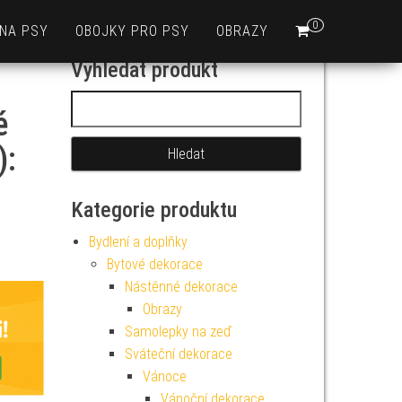
0
 NA PSY
OBOJKY PRO PSY
OBRAZY
Vyhledat produkt
Vyhledávání
é
):
Kategorie produktu
Bydlení a doplňky
Bytové dekorace
Nástěnné dekorace
Obrazy
Samolepky na zeď
Sváteční dekorace
Vánoce
Vánoční dekorace