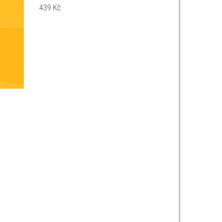
439
Kč