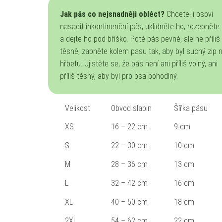
Jak pás co nejsnadněji obléct?
Chcete-li psovi
nasadit inkontinenční pás, uklidněte ho, rozepněte
a dejte ho pod bříško. Poté pás pevně, ale ne příliš
těsně, zapněte kolem pasu tak, aby byl suchý zip 
hřbetu. Ujistěte se, že pás není ani příliš volný, ani
příliš těsný, aby byl pro psa pohodlný.
Velikost
Obvod slabin
Šířka pásu
XS
16 – 22 cm
9 cm
S
22 – 30 cm
10 cm
M
28 – 36 cm
13 cm
L
32 – 42 cm
16 cm
XL
40 – 50 cm
18 cm
2XL
54 – 62 cm
22 cm