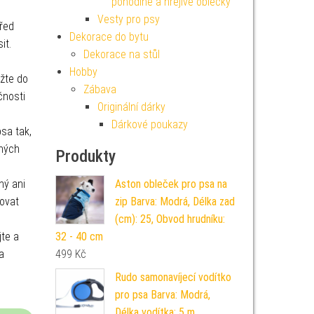
pohodlné a hřejivé oblečky
Vesty pro psy
před
Dekorace do bytu
it.
Dekorace na stůl
Hobby
ožte do
Zábava
čnosti
Originální dárky
Dárkové poukazy
sa tak,
chých
Produkty
Aston obleček pro psa na
sný ani
zip Barva: Modrá, Délka zad
bovat
(cm): 25, Obvod hrudníku:
32 - 40 cm
jte a
499
Kč
a
Rudo samonavíjecí vodítko
pro psa Barva: Modrá,
Délka vodítka: 5 m