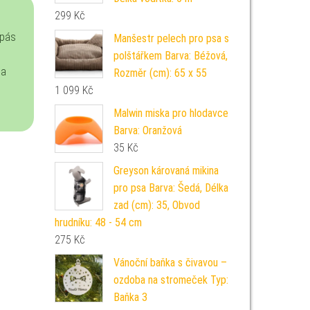
299
Kč
 pás
Manšestr pelech pro psa s
polštářkem Barva: Béžová,
na
Rozměr (cm): 65 x 55
1 099
Kč
Malwin miska pro hlodavce
Barva: Oranžová
35
Kč
Greyson károvaná mikina
pro psa Barva: Šedá, Délka
zad (cm): 35, Obvod
hrudníku: 48 - 54 cm
275
Kč
Vánoční baňka s čivavou –
ozdoba na stromeček Typ:
Baňka 3