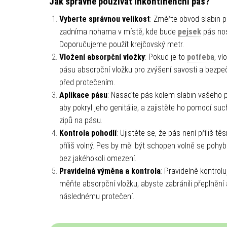
Jak správně používat inkontinenční pás?
Vyberte správnou velikost
: Změřte obvod slabin 
zadníma nohama v místě, kde bude
pejsek
pás nos
Doporučujeme použít krejčovský metr.
Vložení absorpční vložky
: Pokud je to
potřeba
, vl
pásu absorpční vložku pro zvýšení savosti a bezpe
před protečením.
Aplikace pásu
: Nasaďte pás kolem slabin vašeho p
aby pokryl jeho genitálie, a zajistěte ho pomocí su
zipů na pásu.
Kontrola pohodlí
: Ujistěte se, že pás není příliš tě
příliš volný. Pes by měl být schopen volně se pohy
bez jakéhokoli omezení.
Pravidelná výměna a kontrola
: Pravidelně kontrolu
měňte absorpční vložku, abyste zabránili přeplnění 
následnému protečení.