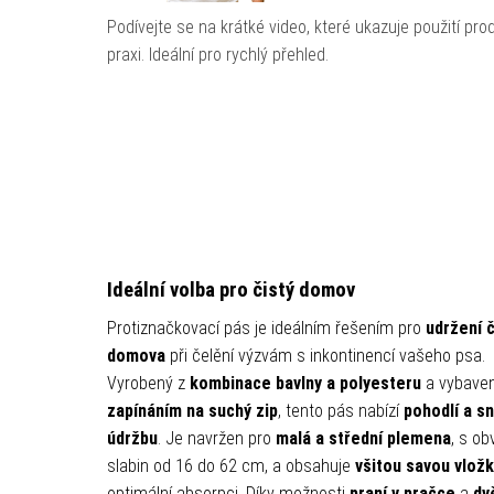
Podívejte se na krátké video, které ukazuje použití pro
praxi. Ideální pro rychlý přehled.
Ideální volba pro čistý domov
Protiznačkovací pás je ideálním řešením pro
udržení č
domova
při čelění výzvám s inkontinencí vašeho psa.
Vyrobený z
kombinace bavlny a polyesteru
a vybave
zapínáním na suchý zip
, tento pás nabízí
pohodlí a s
údržbu
. Je navržen pro
malá a střední plemena
, s o
slabin od 16 do 62 cm, a obsahuje
všitou savou vlož
optimální absorpci. Díky možnosti
praní v pračce
a
dv