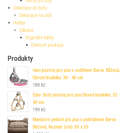
Vesty pro psy
Dekorace do bytu
Dekorace na stůl
Hobby
Zábava
Originální dárky
Dárkové poukazy
Produkty
Havi postroj pro psa s vodítkem Barva: Růžová,
Obvod hrudníku: 38 - 46 cm
189
Kč
Edor žlutý postroj pro psa Obvod hrudníku: 32 -
43 cm
199
Kč
Manšestr pelech pro psa s polštářkem Barva:
Béžová, Rozměr (cm): 65 x 55