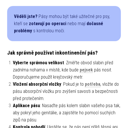
Věděli jste?
Pásy mohou být také užitečné pro psy,
kteří se
zotavují po operaci
nebo mají
dočasné
problémy
s kontrolou moči.
Jak správně používat inkontinenční pás?
Vyberte správnou velikost
: Změřte obvod slabin před
zadníma nohama v místě, kde bude
pejsek
pás nosit.
Doporučujeme použít krejčovský metr.
Vložení absorpční vložky
: Pokud je to
potřeba
, vložte do
pásu absorpční vložku pro zvýšení savosti a bezpečnosti
před protečením.
Aplikace pásu
: Nasaďte pás kolem slabin vašeho psa tak,
aby pokryl jeho genitálie, a zajistěte ho pomocí suchých
zipů na pásu.
Kontrola pohodlí
: Ujistěte se, že pás není příliš těsný ani