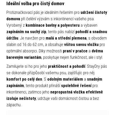
Ideální volba pro čistý domov
Protiznačkovací pás je ideálním řešením pro
udržení čistoty
domova
při čelění výzvám s inkontinencí vašeho psa.
Vyrobený z
kombinace bavlny a polyesteru
a vybaven
zapínáním na suchý zip
, tento pás nabízí
pohodlí a snadnou
údržbu
. Je navržen pro
malá a střední plemena
, s obvodem
slabin od 16 do 62 cm, a obsahuje
všitou savou vložku
pro
optimální absorpci. Díky možnosti
praní v pračce
a
dvěma
barevným variantám
, poskytuje nejen funkčnost, ale i styl.
Zamilujete si ho pro jeho
praktičnost a pohodlí
. StayDry pás
se dokonale přizpůsobí vašemu psu, zajišťujíc pro něj
komfort po celý den
. S
odolným materiálem
a
snadným
zapínáním
, tento produkt přináší
spolehlivé řešení
pro
inkontinenci, zatímco jeho
nepropustná vložka efektivně
izoluje nečistoty
, udržuje vaši domácnost čistou a bez
zápachu.