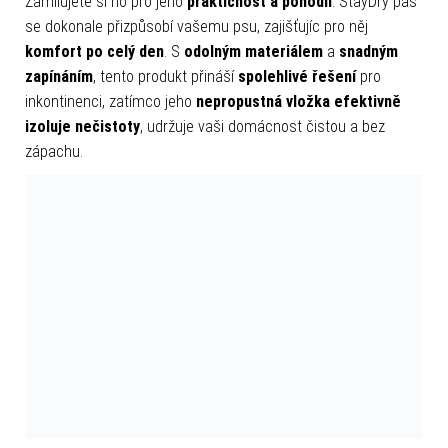
Zamilujete si ho pro jeho
praktičnost a pohodlí
. StayDry pás
se dokonale přizpůsobí vašemu psu, zajišťujíc pro něj
komfort po celý den
. S
odolným materiálem
a
snadným
zapínáním
, tento produkt přináší
spolehlivé řešení
pro
inkontinenci, zatímco jeho
nepropustná vložka efektivně
izoluje nečistoty
, udržuje vaši domácnost čistou a bez
zápachu.