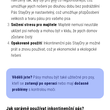
navrženy tak, aby byl pro
psy
co nejpohodlnější, což
umožňuje jejich nošení po dlouhou dobu bez podráždění.
Pás StayDry je nastavitelný, což umožňuje přizpůsobení
velikosti a tvaru pásu pro vašeho psa.
Snížení stresu pro majitele
: Majitelé nemusí neustále
uklízet psí nehody a mohou být v klidu, že jejich domov
zůstane čistý.
Opakované použití
: Inkontinenční pás StayDry je možné
prát a znovu používat, což je ekonomické a ekologické
řešení.
Věděli jste?
Pásy mohou být také užitečné pro psy,
kteří se
zotavují po operaci
nebo mají
dočasné
problémy
s kontrolou moči.
Jak správně používat inkontinenční pás?