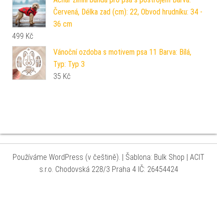
Červená, Délka zad (cm): 22, Obvod hrudníku: 34 -
36 cm
499
Kč
Vánoční ozdoba s motivem psa 11 Barva: Bílá,
Typ: Typ 3
35
Kč
Používáme WordPress (v češtině).
|
Šablona: Bulk Shop
| ACIT
s.r.o. Chodovská 228/3 Praha 4 IČ: 26454424