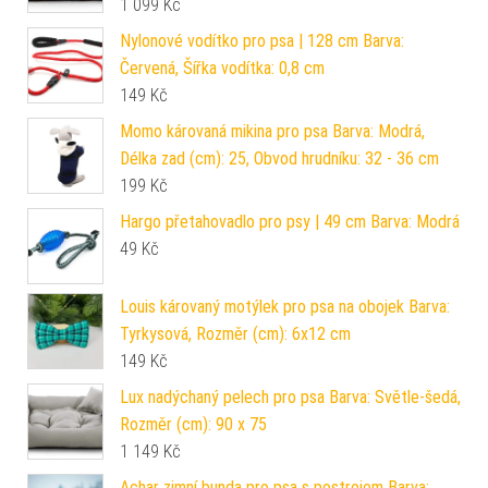
1 099
Kč
Nylonové vodítko pro psa | 128 cm Barva:
Červená, Šířka vodítka: 0,8 cm
149
Kč
Momo károvaná mikina pro psa Barva: Modrá,
Délka zad (cm): 25, Obvod hrudníku: 32 - 36 cm
199
Kč
Hargo přetahovadlo pro psy | 49 cm Barva: Modrá
49
Kč
Louis károvaný motýlek pro psa na obojek Barva:
Tyrkysová, Rozměr (cm): 6x12 cm
149
Kč
Lux nadýchaný pelech pro psa Barva: Světle-šedá,
Rozměr (cm): 90 x 75
1 149
Kč
Achar zimní bunda pro psa s postrojem Barva: