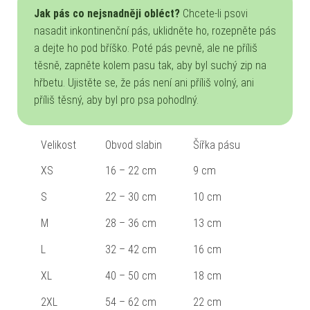
Jak pás co nejsnadněji obléct?
Chcete-li psovi
nasadit inkontinenční pás, uklidněte ho, rozepněte pás
a dejte ho pod bříško. Poté pás pevně, ale ne příliš
těsně, zapněte kolem pasu tak, aby byl suchý zip na
hřbetu. Ujistěte se, že pás není ani příliš volný, ani
příliš těsný, aby byl pro psa pohodlný.
Velikost
Obvod slabin
Šířka pásu
XS
16 – 22 cm
9 cm
S
22 – 30 cm
10 cm
M
28 – 36 cm
13 cm
L
32 – 42 cm
16 cm
XL
40 – 50 cm
18 cm
2XL
54 – 62 cm
22 cm