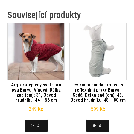
Související produkty
Argo zateplený svetr pro
Icy zimní bunda pro psa s
psa Barva: Vínová, Délka
reflexními prvky Barva:
zad (cm): 31, Obvod
Šedá, Délka zad (cm): 48,
hrudníku: 44 – 56 cm
Obvod hrudníku: 48 – 80 cm
349
Kč
599
Kč
DETAIL
DETAIL