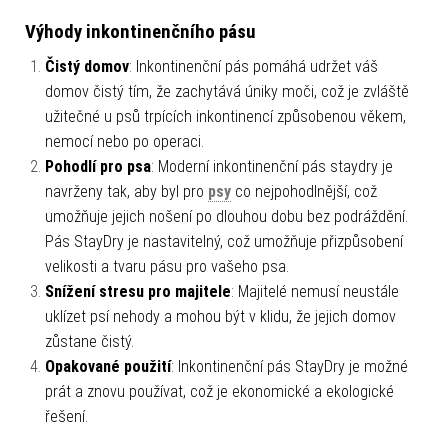
Výhody inkontinenčního pásu
Čistý domov
: Inkontinenční pás pomáhá udržet váš
domov čistý tím, že zachytává úniky moči, což je zvláště
užitečné u psů trpících inkontinencí způsobenou věkem,
nemocí nebo po operaci.
Pohodlí pro psa
: Moderní inkontinenční pás staydry je
navrženy tak, aby byl pro
psy
co nejpohodlnější, což
umožňuje jejich nošení po dlouhou dobu bez podráždění.
Pás StayDry je nastavitelný, což umožňuje přizpůsobení
velikosti a tvaru pásu pro vašeho psa.
Snížení stresu pro majitele
: Majitelé nemusí neustále
uklízet psí nehody a mohou být v klidu, že jejich domov
zůstane čistý.
Opakované použití
: Inkontinenční pás StayDry je možné
prát a znovu používat, což je ekonomické a ekologické
řešení.