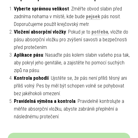
Vyberte správnou velikost
: Změřte obvod slabin před
zadníma nohama v místě, kde bude
pejsek
pás nosit.
Doporučujeme použít krejčovský metr.
Vložení absorpční vložky
: Pokud je to
potřeba
, vložte do
pásu absorpční vložku pro zvýšení savosti a bezpečnosti
před protečením.
Aplikace pásu
: Nasaďte pás kolem slabin vašeho psa tak,
aby pokryl jeho genitálie, a zajistěte ho pomocí suchých
zipů na pásu.
Kontrola pohodlí
: Ujistěte se, že pás není příliš těsný ani
příliš volný. Pes by měl být schopen volně se pohybovat
bez jakéhokoli omezení.
Pravidelná výměna a kontrola
: Pravidelně kontrolujte a
měňte absorpční vložku, abyste zabránili přeplnění a
následnému protečení.