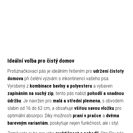
Ideální volba pro čistý domov
Protiznačkovací pás je ideálním řešením pro
udržení čistoty
domova
při čelění výzvám s inkontinencí vašeho psa.
Vyrobený z
kombinace bavlny a polyesteru
a vybaven
zapínáním na suchý zip
, tento pás nabízí
pohodlí a snadnou
údržbu
. Je navržen pro
malá a střední plemena
, s obvodem
slabin od 16 do 62 cm, a obsahuje
všitou savou vložku
pro
optimální absorpci. Díky možnosti
praní v pračce
a
dvěma
barevným variantám
, poskytuje nejen funkčnost, ale i styl.