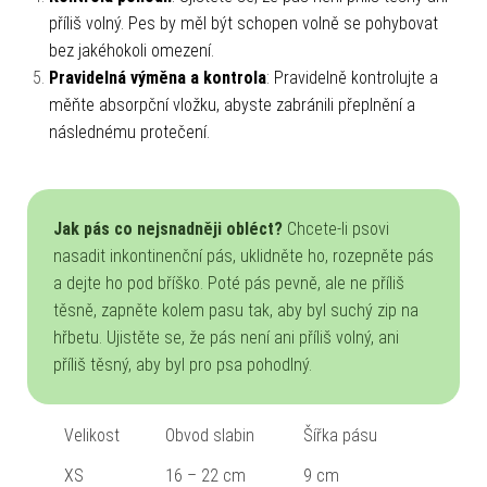
příliš volný. Pes by měl být schopen volně se pohybovat
bez jakéhokoli omezení.
Pravidelná výměna a kontrola
: Pravidelně kontrolujte a
měňte absorpční vložku, abyste zabránili přeplnění a
následnému protečení.
Jak pás co nejsnadněji obléct?
Chcete-li psovi
nasadit inkontinenční pás, uklidněte ho, rozepněte pás
a dejte ho pod bříško. Poté pás pevně, ale ne příliš
těsně, zapněte kolem pasu tak, aby byl suchý zip na
hřbetu. Ujistěte se, že pás není ani příliš volný, ani
příliš těsný, aby byl pro psa pohodlný.
Velikost
Obvod slabin
Šířka pásu
XS
16 – 22 cm
9 cm