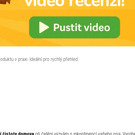
oduktu v praxi. Ideální pro rychlý přehled.
í čistoty domova
při čelění výzvám s inkontinencí vašeho psa. Vyrob