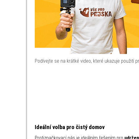
Podívejte se na krátké video, které ukazuje použití pr
Ideální volba pro čistý domov
Protiznačkovací pás je ideálním řešením pro
udržen