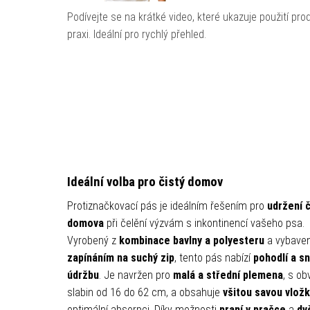
Podívejte se na krátké video, které ukazuje použití pro
praxi. Ideální pro rychlý přehled.
Ideální volba pro čistý domov
Protiznačkovací pás je ideálním řešením pro
udržení č
domova
při čelění výzvám s inkontinencí vašeho psa.
Vyrobený z
kombinace bavlny a polyesteru
a vybave
zapínáním na suchý zip
, tento pás nabízí
pohodlí a s
údržbu
. Je navržen pro
malá a střední plemena
, s o
slabin od 16 do 62 cm, a obsahuje
všitou savou vlož
optimální absorpci. Díky možnosti
praní v pračce
a
dv