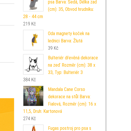
psa Barva: Šedá, Délka zad
(cm): 35, Obvod hrudníku:
28 - 44 cm
219
Kč
Oda magnety koček na
lednici Barva: Žlutá
39
Kč
Bulteriér dřevěná dekorace
na zeď Rozměr (cm): 38 x
33, Typ: Bulteriér 3
384
Kč
Mandala Cane Corso
dekorace na stůl Barva:
Fialová, Rozměr (cm): 16 x
11,5, Druh: Kartonová
274
Kč
Fugas postroj pro psa s