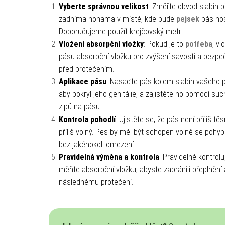
Vyberte správnou velikost
: Změřte obvod slabin 
zadníma nohama v místě, kde bude
pejsek
pás nos
Doporučujeme použít krejčovský metr.
Vložení absorpční vložky
: Pokud je to
potřeba
, vl
pásu absorpční vložku pro zvýšení savosti a bezpe
před protečením.
Aplikace pásu
: Nasaďte pás kolem slabin vašeho p
aby pokryl jeho genitálie, a zajistěte ho pomocí su
zipů na pásu.
Kontrola pohodlí
: Ujistěte se, že pás není příliš tě
příliš volný. Pes by měl být schopen volně se pohy
bez jakéhokoli omezení.
Pravidelná výměna a kontrola
: Pravidelně kontrolu
měňte absorpční vložku, abyste zabránili přeplnění 
následnému protečení.