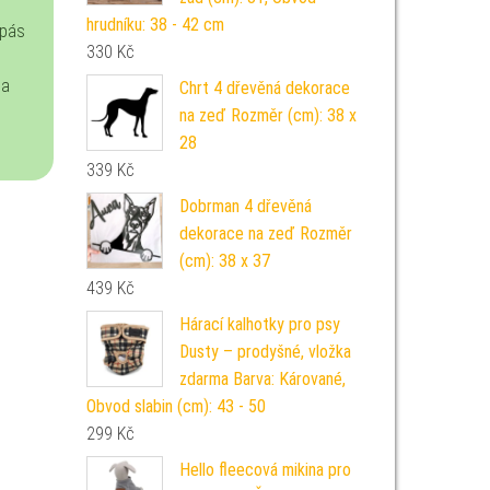
hrudníku: 38 - 42 cm
 pás
330
Kč
na
Chrt 4 dřevěná dekorace
na zeď Rozměr (cm): 38 x
28
339
Kč
Dobrman 4 dřevěná
dekorace na zeď Rozměr
(cm): 38 x 37
439
Kč
Hárací kalhotky pro psy
Dusty – prodyšné, vložka
zdarma Barva: Kárované,
Obvod slabin (cm): 43 - 50
299
Kč
Hello fleecová mikina pro