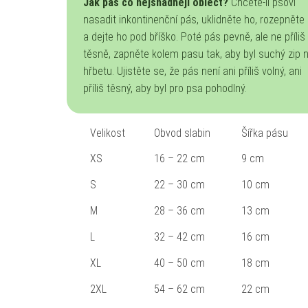
Jak pás co nejsnadněji obléct?
Chcete-li psovi
nasadit inkontinenční pás, uklidněte ho, rozepněte
a dejte ho pod bříško. Poté pás pevně, ale ne příliš
těsně, zapněte kolem pasu tak, aby byl suchý zip 
hřbetu. Ujistěte se, že pás není ani příliš volný, ani
příliš těsný, aby byl pro psa pohodlný.
Velikost
Obvod slabin
Šířka pásu
XS
16 – 22 cm
9 cm
S
22 – 30 cm
10 cm
M
28 – 36 cm
13 cm
L
32 – 42 cm
16 cm
XL
40 – 50 cm
18 cm
2XL
54 – 62 cm
22 cm