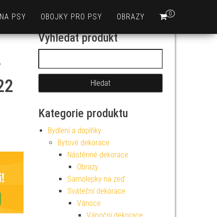
0
 NA PSY
OBOJKY PRO PSY
OBRAZY
Vyhledat produkt
Vyhledávání
ý
22
Kategorie produktu
Bydlení a doplňky
Bytové dekorace
Nástěnné dekorace
Obrazy
Samolepky na zeď
Sváteční dekorace
Vánoce
Vánoční dekorace