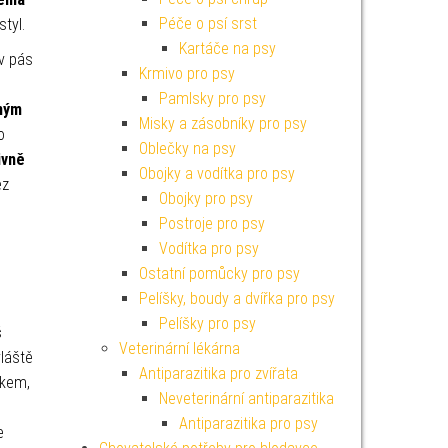
Péče o psí srst
styl.
Kartáče na psy
ův pás
Krmivo pro psy
Pamlsky pro psy
ným
Misky a zásobníky pro psy
o
Oblečky na psy
ivně
Obojky a vodítka pro psy
ez
Obojky pro psy
Postroje pro psy
Vodítka pro psy
Ostatní pomůcky pro psy
Pelíšky, boudy a dvířka pro psy
Pelíšky pro psy
š
Veterinární lékárna
vláště
Antiparazitika pro zvířata
ěkem,
Neveterinární antiparazitika
Antiparazitika pro psy
e