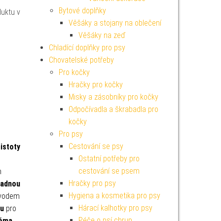
Bytové doplňky
duktu v
Věšáky a stojany na oblečení
Věšáky na zeď
Chladící doplňky pro psy
Chovatelské potřeby
Pro kočky
Hračky pro kočky
Misky a zásobníky pro kočky
Odpočívadla a škrabadla pro
kočky
Pro psy
Cestování se psy
istoty
Ostatní potřeby pro
cestování se psem
n
Hračky pro psy
nadnou
Hygiena a kosmetika pro psy
bvodem
Hárací kalhotky pro psy
ku
pro
Péče o psí chrup
ěma