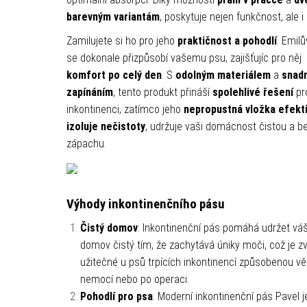
barevným variantám
, poskytuje nejen funkčnost, ale i 
Zamilujete si ho pro jeho
praktičnost a pohodlí
. Emil
se dokonale přizpůsobí vašemu psu, zajišťujíc pro něj
komfort po celý den
. S
odolným materiálem
a
snad
zapínáním
, tento produkt přináší
spolehlivé řešení
pr
inkontinenci, zatímco jeho
nepropustná vložka efekt
izoluje nečistoty
, udržuje vaši domácnost čistou a b
zápachu.
Výhody inkontinenčního pásu
Čistý domov
: Inkontinenční pás pomáhá udržet vá
domov čistý tím, že zachytává úniky moči, což je z
užitečné u psů trpících inkontinencí způsobenou v
nemocí nebo po operaci.
Pohodlí pro psa
: Moderní inkontinenční pás Pavel j