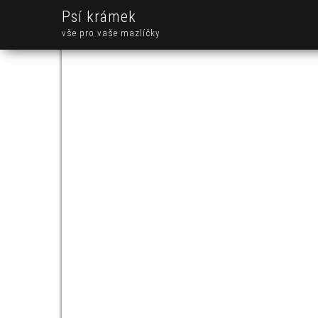
Psí krámek
vše pro vaše mazlíčky