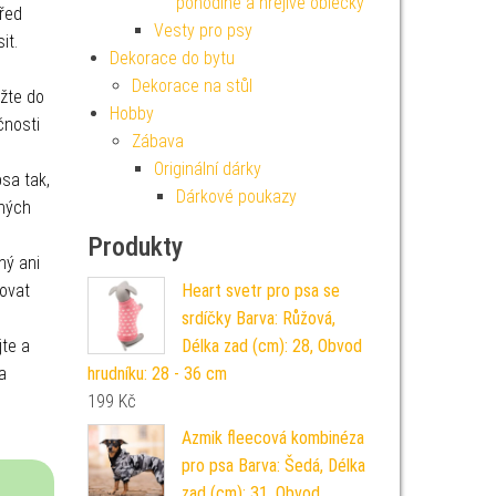
pohodlné a hřejivé oblečky
před
Vesty pro psy
it.
Dekorace do bytu
Dekorace na stůl
ožte do
Hobby
čnosti
Zábava
Originální dárky
sa tak,
Dárkové poukazy
chých
Produkty
sný ani
Heart svetr pro psa se
bovat
srdíčky Barva: Růžová,
Délka zad (cm): 28, Obvod
jte a
hrudníku: 28 - 36 cm
a
199
Kč
Azmik fleecová kombinéza
pro psa Barva: Šedá, Délka
zad (cm): 31, Obvod