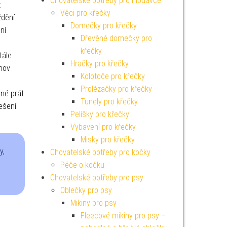
Chovatelské potřeby pro hlodavce
ž
Věci pro křečky
dění.
Domečky pro křečky
ní
Dřevěné domečky pro
křečky
tále
Hračky pro křečky
omov
Kolotoče pro křečky
Prolézačky pro křečky
žné prát
Tunely pro křečky
ešení.
Pelíšky pro křečky
Vybavení pro křečky
Misky pro křečky
y,
Chovatelské potřeby pro kočky
Péče o kočku
Chovatelské potřeby pro psy
Oblečky pro psy
Mikiny pro psy
Fleecové mikiny pro psy –