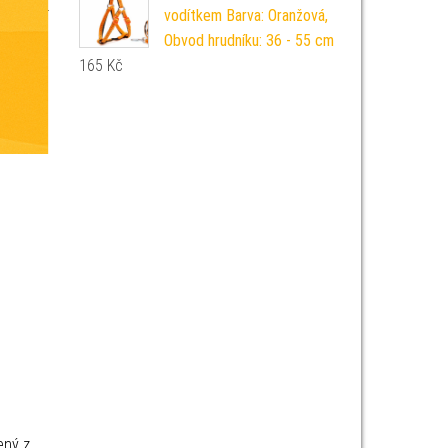
vodítkem Barva: Oranžová,
Obvod hrudníku: 36 - 55 cm
165
Kč
ený z