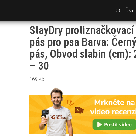
OBLEČKY
StayDry protiznačkovací
pás pro psa Barva: Čern
pás, Obvod slabin (cm): 
– 30
169
Kč