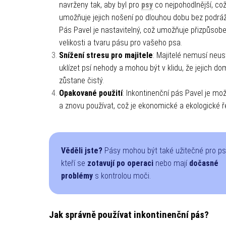
navrženy tak, aby byl pro
psy
co nejpohodlnější, co
umožňuje jejich nošení po dlouhou dobu bez podráž
Pás Pavel je nastavitelný, což umožňuje přizpůsobe
velikosti a tvaru pásu pro vašeho psa.
Snížení stresu pro majitele
: Majitelé nemusí neus
uklízet psí nehody a mohou být v klidu, že jejich d
zůstane čistý.
Opakované použití
: Inkontinenční pás Pavel je mo
a znovu používat, což je ekonomické a ekologické ř
Věděli jste?
Pásy mohou být také užitečné pro ps
kteří se
zotavují po operaci
nebo mají
dočasné
problémy
s kontrolou moči.
Jak správně používat inkontinenční pás?