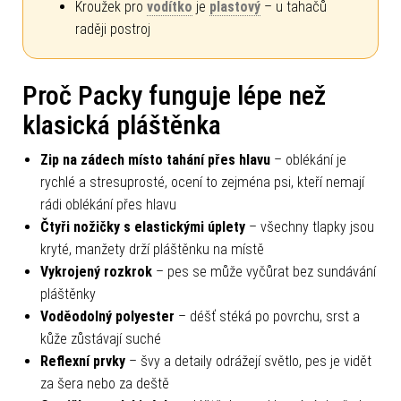
Kroužek pro
vodítko
je
plastový
– u tahačů
raději postroj
Proč Packy funguje lépe než
klasická pláštěnka
Zip na zádech místo tahání přes hlavu
– oblékání je
rychlé a stresuprosté, ocení to zejména psi, kteří nemají
rádi oblékání přes hlavu
Čtyři nožičky s elastickými úplety
– všechny tlapky jsou
kryté, manžety drží pláštěnku na místě
Vykrojený rozkrok
– pes se může vyčůrat bez sundávání
pláštěnky
Voděodolný polyester
– déšť stéká po povrchu, srst a
kůže zůstávají suché
Reflexní prvky
– švy a detaily odrážejí světlo, pes je vidět
za šera nebo za deště