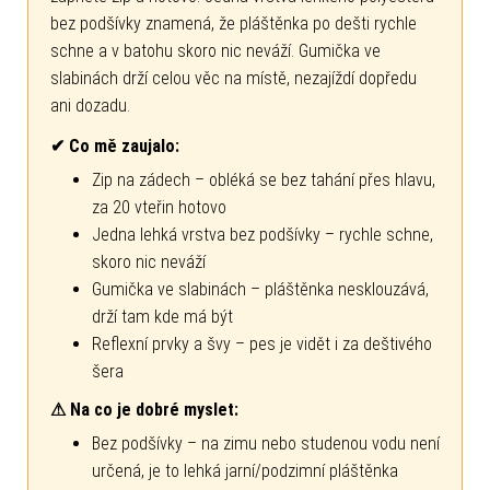
bez podšívky znamená, že pláštěnka po dešti rychle
schne a v batohu skoro nic neváží. Gumička ve
slabinách drží celou věc na místě, nezajíždí dopředu
ani dozadu.
✔ Co mě zaujalo:
Zip na zádech – obléká se bez tahání přes hlavu,
za 20 vteřin hotovo
Jedna lehká vrstva bez podšívky – rychle schne,
skoro nic neváží
Gumička ve slabinách – pláštěnka nesklouzává,
drží tam kde má být
Reflexní prvky a švy – pes je vidět i za deštivého
šera
⚠ Na co je dobré myslet:
Bez podšívky – na zimu nebo studenou vodu není
určená, je to lehká jarní/podzimní pláštěnka