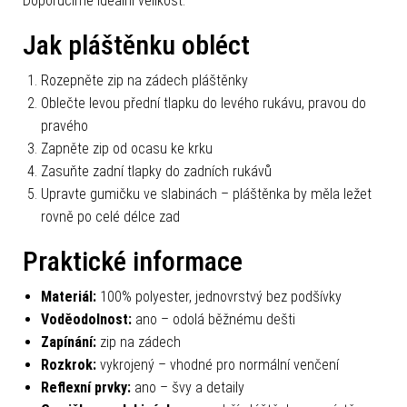
Doporučíme ideální velikost.
Jak pláštěnku obléct
Rozepněte zip na zádech pláštěnky
Oblečte levou přední tlapku do levého rukávu, pravou do
pravého
Zapněte zip od ocasu ke krku
Zasuňte zadní tlapky do zadních rukávů
Upravte gumičku ve slabinách – pláštěnka by měla ležet
rovně po celé délce zad
Praktické informace
Materiál:
100% polyester, jednovrstvý bez podšívky
Voděodolnost:
ano – odolá běžnému dešti
Zapínání:
zip na zádech
Rozkrok:
vykrojený – vhodné pro normální venčení
Reflexní prvky:
ano – švy a detaily