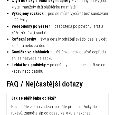
Čtyři nožičky s elastickými úplety
– všechny tlapky jsou
kryté, manžety drží pláštěnku na místě
Vykrojený rozkrok
– pes se může vyčůrat bez sundávání
pláštěnky
Voděodolný polyester
– déšť stéká po povrchu, srst a
kůže zůstávají suché
Reflexní prvky
– švy a detaily odrážejí světlo, pes je vidět
za šera nebo za deště
Gumička ve slabinách
– pláštěnka nesklouzává dopředu
ani se nezvedá na zadku
Lehká bez podšívky
– po dešti rychle schne, složí se do
kapsy nebo batohu
FAQ / Nejčastější dotazy
Jak se pláštěnka obléká?
Rozepněte zip na zádech, oblečte přední nožičky do
rukávů, zapněte zip od ocasu ke krku a nakonec