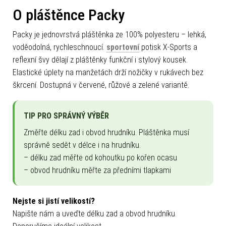
O pláštěnce Packy
Packy je jednovrstvá pláštěnka ze 100% polyesteru – lehká,
voděodolná, rychleschnoucí.
sportovní
potisk X-Sports a
reflexní švy dělají z pláštěnky funkční i stylový kousek.
Elastické úplety na manžetách drží nožičky v rukávech bez
škrcení. Dostupná v červené, růžové a zelené variantě.
TIP PRO SPRÁVNÝ VÝBĚR
Změřte délku zad i obvod hrudníku. Pláštěnka musí
správně sedět v délce i na hrudníku.
– délku zad měřte od kohoutku po kořen ocasu
– obvod hrudníku měřte za předními tlapkami
Nejste si jistí velikostí?
Napište nám a uveďte délku zad a obvod hrudníku.