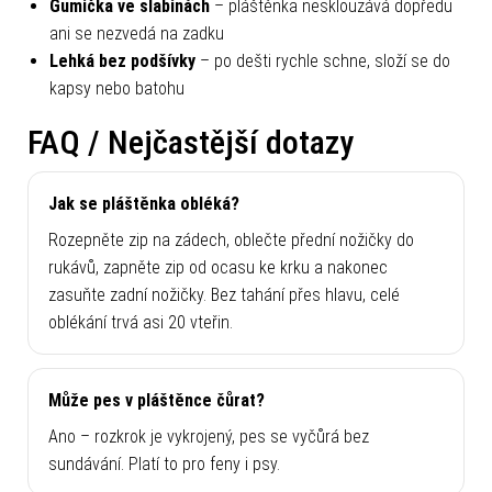
Gumička ve slabinách
– pláštěnka nesklouzává dopředu
ani se nezvedá na zadku
Lehká bez podšívky
– po dešti rychle schne, složí se do
kapsy nebo batohu
FAQ / Nejčastější dotazy
Jak se pláštěnka obléká?
Rozepněte zip na zádech, oblečte přední nožičky do
rukávů, zapněte zip od ocasu ke krku a nakonec
zasuňte zadní nožičky. Bez tahání přes hlavu, celé
oblékání trvá asi 20 vteřin.
Může pes v pláštěnce čůrat?
Ano – rozkrok je vykrojený, pes se vyčůrá bez
sundávání. Platí to pro feny i psy.