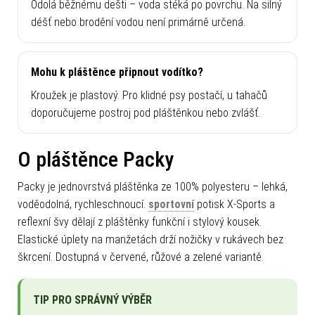
Odolá běžnému dešti – voda stéká po povrchu. Na silný
déšť nebo brodění vodou není primárně určená.
Mohu k pláštěnce připnout vodítko?
Kroužek je plastový. Pro klidné psy postačí, u tahačů
doporučujeme postroj pod pláštěnkou nebo zvlášť.
O pláštěnce Packy
Packy je jednovrstvá pláštěnka ze 100% polyesteru – lehká,
voděodolná, rychleschnoucí.
sportovní
potisk X-Sports a
reflexní švy dělají z pláštěnky funkční i stylový kousek.
Elastické úplety na manžetách drží nožičky v rukávech bez
škrcení. Dostupná v červené, růžové a zelené variantě.
TIP PRO SPRÁVNÝ VÝBĚR