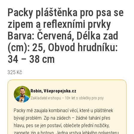
Packy pláštěnka pro psa se
zipem a reflexními prvky
Barva: Červená, Délka zad
(cm): 25, Obvod hrudníku:
34 – 38 cm
325
Kč
Robin, Všepropejska.cz
Zakladatel e-shopu – 10+ let s oblečky pro psy
Packy mě zaujala kombinací věcí, které u pláštěnek
bývají problém. Zip na zádech – žádné tahání přes
hlavu, pes se jen postaví, oblečete přední nožičky,
zapnete zip a hotovo. Jedna vrstva lehkého polyesteru