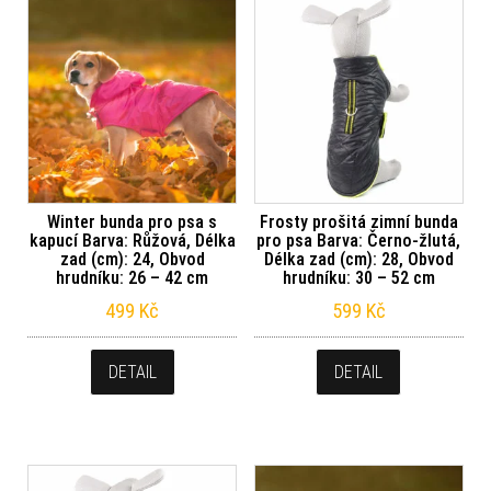
Winter bunda pro psa s
Frosty prošitá zimní bunda
kapucí Barva: Růžová, Délka
pro psa Barva: Černo-žlutá,
zad (cm): 24, Obvod
Délka zad (cm): 28, Obvod
hrudníku: 26 – 42 cm
hrudníku: 30 – 52 cm
499
Kč
599
Kč
DETAIL
DETAIL