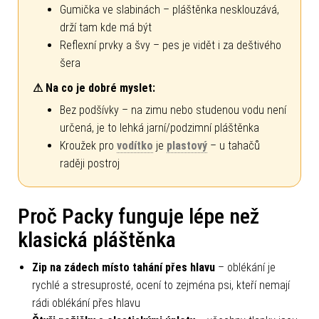
Gumička ve slabinách – pláštěnka nesklouzává,
drží tam kde má být
Reflexní prvky a švy – pes je vidět i za deštivého
šera
⚠ Na co je dobré myslet:
Bez podšívky – na zimu nebo studenou vodu není
určená, je to lehká jarní/podzimní pláštěnka
Kroužek pro
vodítko
je
plastový
– u tahačů
raději postroj
Proč Packy funguje lépe než
klasická pláštěnka
Zip na zádech místo tahání přes hlavu
– oblékání je
rychlé a stresuprosté, ocení to zejména psi, kteří nemají
rádi oblékání přes hlavu