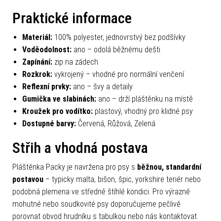
Praktické informace
Materiál:
100% polyester, jednovrstvý bez podšívky
Voděodolnost:
ano – odolá běžnému dešti
Zapínání:
zip na zádech
Rozkrok:
vykrojený – vhodné pro normální venčení
Reflexní prvky:
ano – švy a detaily
Gumička ve slabinách:
ano – drží pláštěnku na místě
Kroužek pro vodítko:
plastový, vhodný pro klidné psy
Dostupné barvy:
Červená, Růžová, Zelená
Střih a vhodná postava
Pláštěnka Packy je navržena pro psy s
běžnou, standardní
postavou
– typicky malta, bišon, špic, yorkshire teriér nebo
podobná plemena ve středně štíhlé kondici. Pro výrazně
mohutné nebo soudkovité psy doporučujeme pečlivě
porovnat obvod hrudníku s tabulkou nebo nás kontaktovat.