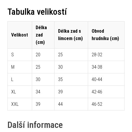
Tabulka velikostí
Délka
Délka zad s
Obvod
Velikost
zad
límcem (cm)
hrudníku (cm)
(cm)
S
20
25
28-32
M
25
30
34-38
L
30
35
40-44
XL
34
39
42-46
XXL
39
44
46-52
Další informace