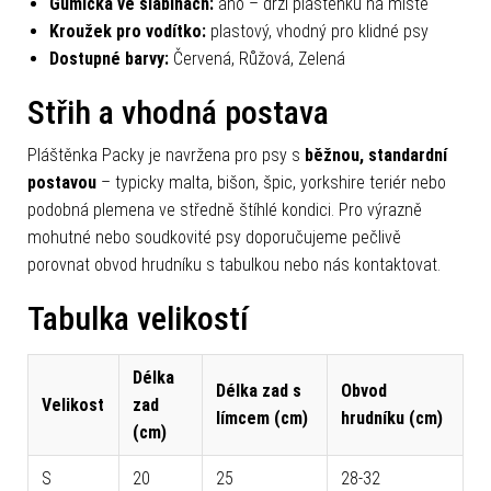
Gumička ve slabinách:
ano – drží pláštěnku na místě
Kroužek pro vodítko:
plastový, vhodný pro klidné psy
Dostupné barvy:
Červená, Růžová, Zelená
Střih a vhodná postava
Pláštěnka Packy je navržena pro psy s
běžnou, standardní
postavou
– typicky malta, bišon, špic, yorkshire teriér nebo
podobná plemena ve středně štíhlé kondici. Pro výrazně
mohutné nebo soudkovité psy doporučujeme pečlivě
porovnat obvod hrudníku s tabulkou nebo nás kontaktovat.
Tabulka velikostí
Délka
Délka zad s
Obvod
Velikost
zad
límcem (cm)
hrudníku (cm)
(cm)
S
20
25
28-32