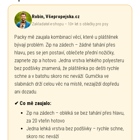
Robin, Všepropejska.cz
Zakladatel e-shopu – 10+ let s oblečky pro psy
Packy mě zaujala kombinací věcí, které u pláštěnek
bývají problém. Zip na zádech – žádné tahání přes
hlavu, pes se jen postaví, oblečete přední nožičky,
zapnete zip a hotovo. Jedna vrstva lehkého polyesteru
bez podšívky znamená, že pláštěnka po dešti rychle
schne a v batohu skoro nic neváží. Gumička ve
slabinách drží celou věc na místě, nezajíždí dopředu
ani dozadu.
✔ Co mě zaujalo:
Zip na zádech – obléká se bez tahání přes hlavu,
za 20 vteřin hotovo
Jedna lehká vrstva bez podšívky – rychle schne,
skoro nic neváží