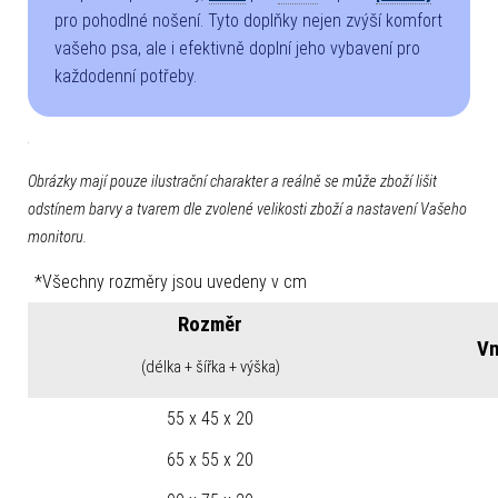
pro pohodlné nošení. Tyto doplňky nejen zvýší komfort
vašeho psa, ale i efektivně doplní jeho vybavení pro
každodenní potřeby.
Obrázky mají pouze ilustrační charakter a reálně se může zboží lišit
odstínem barvy a tvarem dle zvolené velikosti zboží a nastavení Vašeho
monitoru.
*Všechny rozměry jsou uvedeny v cm
Rozměr
Vn
(délka + šířka + výška)
55 x 45 x 20
65 x 55 x 20