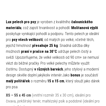
Lux pelech pro psy
je vyroben z kvalitního
čalounického
materiálu
, což zajistí trvanlivost a pohodlí.
Molitanová výplň
poskytuje vynikající pohodlí a podporu. Tento pelech je ideální
pro
psy všech
velikostí
, od malých po velké, včetně těch,
jejichž hmotnost
přesahuje 25 kg
. Snadná údržba díky
možnosti
praní v pračce na 30°C
udržuje pelech čistý a
svěží. Upozorňujeme, že velké velikosti od 90 cm+ se nemusí
vlézt do běžné pračky. Pro velké pelechy můžete využít
čistírnu. Dostupný
v různých barvách
, jeho stylový a moderní
design skvěle doplní jakýkoliv interiér.Jako
bonus
je součástí
malý polštářek
o rozměru
15 x 15 cm
, který slouží jako dárek
pro psa.
XS – 55 x 45 cm
(vnitřní rozměr 35 x 30 cm), ideální pro:
čivava, jorkšírský teriér, maltézský psík a podobné (ideální pro