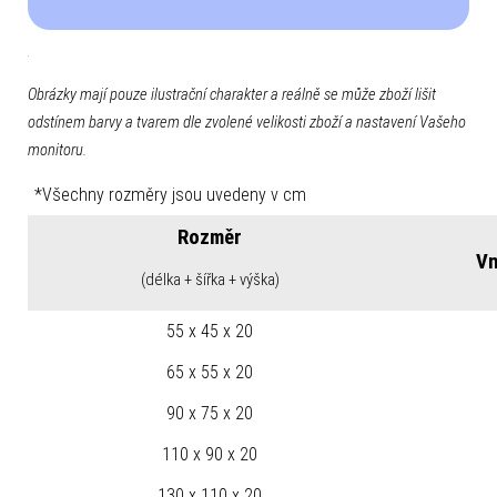
Obrázky mají pouze ilustrační charakter a reálně se může zboží lišit
odstínem barvy a tvarem dle zvolené velikosti zboží a nastavení Vašeho
monitoru.
*Všechny rozměry jsou uvedeny v cm
Rozměr
Vn
(délka + šířka + výška)
55 x 45 x 20
65 x 55 x 20
90 x 75 x 20
110 x 90 x 20
130 x 110 x 20