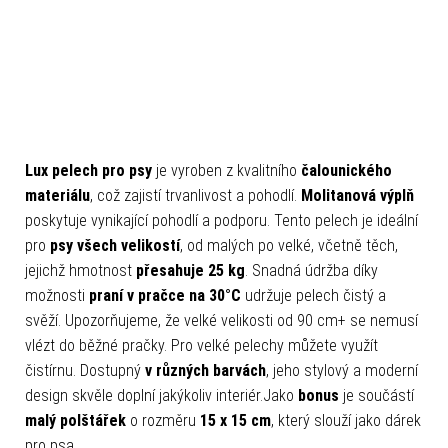
Lux pelech pro psy
je vyroben z kvalitního
čalounického
materiálu
, což zajistí trvanlivost a pohodlí.
Molitanová výplň
poskytuje vynikající pohodlí a podporu. Tento pelech je ideální
pro
psy všech
velikostí
, od malých po velké, včetně těch,
jejichž hmotnost
přesahuje 25 kg
. Snadná údržba díky
možnosti
praní v pračce na 30°C
udržuje pelech čistý a
svěží. Upozorňujeme, že velké velikosti od 90 cm+ se nemusí
vlézt do běžné pračky. Pro velké pelechy můžete využít
čistírnu. Dostupný
v různých barvách
, jeho stylový a moderní
design skvěle doplní jakýkoliv interiér.Jako
bonus
je součástí
malý polštářek
o rozměru
15 x 15 cm
, který slouží jako dárek
pro psa.