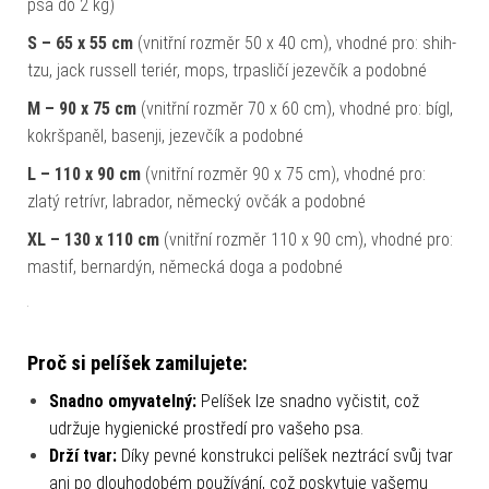
psa do 2 kg)
S – 65 x 55 cm
(vnitřní rozměr 50 x 40 cm), vhodné pro: shih-
tzu, jack russell teriér, mops, trpasličí jezevčík a podobné
M – 90 x 75 cm
(vnitřní rozměr 70 x 60 cm), vhodné pro: bígl,
kokršpaněl, basenji, jezevčík a podobné
L – 110 x 90 cm
(vnitřní rozměr 90 x 75 cm), vhodné pro:
zlatý retrívr, labrador, německý ovčák a podobné
XL – 130 x 110 cm
(vnitřní rozměr 110 x 90 cm), vhodné pro:
mastif, bernardýn, německá doga a podobné
Proč si pelíšek zamilujete:
Snadno omyvatelný:
Pelíšek lze snadno vyčistit, což
udržuje hygienické prostředí pro vašeho psa.
Drží tvar:
Díky pevné konstrukci pelíšek neztrácí svůj tvar
ani po dlouhodobém používání, což poskytuje vašemu