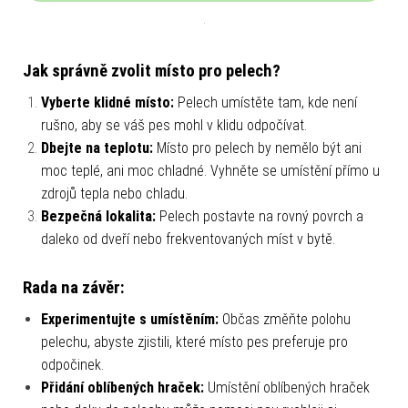
Jak správně zvolit místo pro pelech?
Vyberte klidné místo:
Pelech umístěte tam, kde není
rušno, aby se váš pes mohl v klidu odpočívat.
Dbejte na teplotu:
Místo pro pelech by nemělo být ani
moc teplé, ani moc chladné. Vyhněte se umístění přímo u
zdrojů tepla nebo chladu.
Bezpečná lokalita:
Pelech postavte na rovný povrch a
daleko od dveří nebo frekventovaných míst v bytě.
Rada na závěr:
Experimentujte s umístěním:
Občas změňte polohu
pelechu, abyste zjistili, které místo pes preferuje pro
odpočinek.
Přidání oblíbených hraček:
Umístění oblíbených hraček