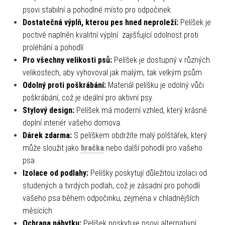
psovi stabilní a pohodlné místo pro odpočinek.
Dostatečná výplň, kterou pes hned neproleží:
Pelíšek je
poctivě naplněn kvalitní výplní zajišťující odolnost proti
proléhání a pohodlí
Pro všechny velikosti psů:
Pelíšek je dostupný v různých
velikostech, aby vyhovoval jak malým, tak velkým psům.
Odolný proti poškrábání:
Materiál pelíšku je odolný vůči
poškrábání, což je ideální pro aktivní psy.
Stylový design:
Pelíšek má moderní vzhled, který krásně
doplní interiér vašeho domova.
Dárek zdarma:
S pelíškem obdržíte malý polštářek, který
může sloužit jako
hračka
nebo další pohodlí pro vašeho
psa.
Izolace od podlahy:
Pelíšky poskytují důležitou izolaci od
studených a tvrdých podlah, což je zásadní pro pohodlí
vašeho psa během odpočinku, zejména v chladnějších
měsících.
Ochrana nábytku:
Pelíšek poskytuje psovi alternativní