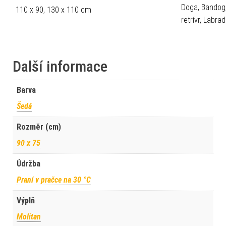
Doga, Bandog,
110 x 90, 130 x 110 cm
retrívr, Labr
Další informace
Barva
Šedá
Rozměr (cm)
90 x 75
Údržba
Praní v pračce na 30 °C
Výplň
Molitan