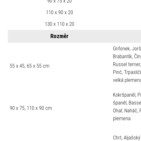
90 x 75 x 20
110 x 90 x 20
130 x 110 x 20
Rozměr
Grifonek, Jorš
Brabantík, Čí
Russel terrier
55 x 45, 65 x 55 cm
Pinč, Trpaslič
velká plemen
Kokršpaněl, Pi
španěl, Basset,
90 x 75, 110 x 90 cm
Ohař, Naháč, 
plemena
Chrt, Aljašsk