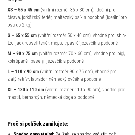
XS – 55 x 45 cm
(vnitřní rozměr 35 x 30 cm), ideální pro:
čivava, jorkšírský teriér, maltézský psík a podobné (ideální pro
psa do 2 kg)
S – 65 x 55 cm
(vnitřní rozměr 50 x 40 cm), vhodné pro: shih-
tzu, jack russell teriér, mops, trpasličí jezevčík a podobné
M – 90 x 75 cm
(vnitřní rozměr 70 x 60 cm), vhodné pro: bígl,
kokršpaněl, basenji, jezevčík a podobné
L – 110 x 90 cm
(vnitřní rozměr 90 x 75 cm), vhodné pro:
zlatý retrívr, labrador, německý ovčák a podobné
XL – 130 x 110 cm
(vnitřní rozměr 110 x 90 cm), vhodné pro:
mastif, bernardýn, německá doga a podobné
Proč si pelíšek zamilujete:
Snadno omyvatelný:
Pelíšek lze snadno vyčistit, což