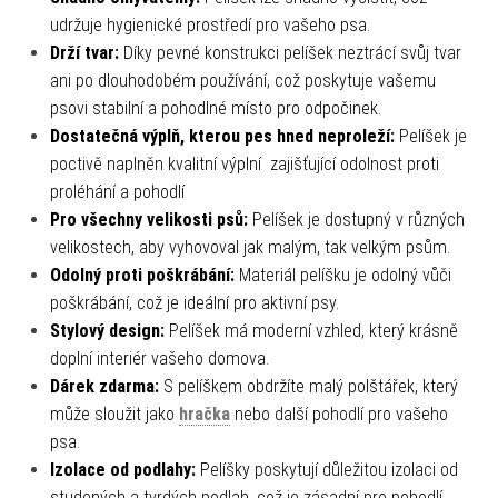
udržuje hygienické prostředí pro vašeho psa.
Drží tvar:
Díky pevné konstrukci pelíšek neztrácí svůj tvar
ani po dlouhodobém používání, což poskytuje vašemu
psovi stabilní a pohodlné místo pro odpočinek.
Dostatečná výplň, kterou pes hned neproleží:
Pelíšek je
poctivě naplněn kvalitní výplní zajišťující odolnost proti
proléhání a pohodlí
Pro všechny velikosti psů:
Pelíšek je dostupný v různých
velikostech, aby vyhovoval jak malým, tak velkým psům.
Odolný proti poškrábání:
Materiál pelíšku je odolný vůči
poškrábání, což je ideální pro aktivní psy.
Stylový design:
Pelíšek má moderní vzhled, který krásně
doplní interiér vašeho domova.
Dárek zdarma:
S pelíškem obdržíte malý polštářek, který
může sloužit jako
hračka
nebo další pohodlí pro vašeho
psa.
Izolace od podlahy:
Pelíšky poskytují důležitou izolaci od
studených a tvrdých podlah, což je zásadní pro pohodlí