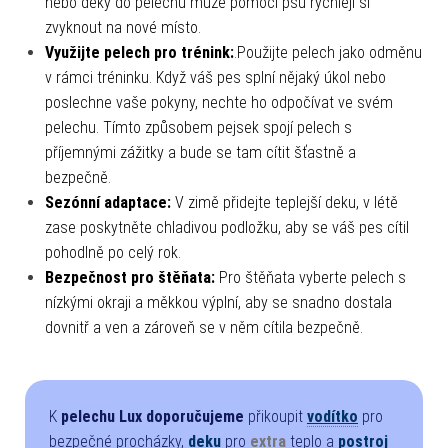
nebo deky do pelechu může pomoci psu rychleji si
zvyknout na nové místo.
Využijte pelech pro trénink:
.Použijte pelech jako odměnu
v rámci tréninku. Když váš pes splní nějaký úkol nebo
poslechne vaše pokyny, nechte ho odpočívat ve svém
pelechu. Tímto způsobem pejsek spojí pelech s
příjemnými zážitky a bude se tam cítit šťastně a
bezpečně.
Sezónní adaptace:
V zimě přidejte teplejší deku, v létě
zase poskytněte chladivou podložku, aby se váš pes cítil
pohodlně po celý rok.
Bezpečnost pro štěňata:
Pro štěňata vyberte pelech s
nízkými okraji a měkkou výplní, aby se snadno dostala
dovnitř a ven a zároveň se v něm cítila bezpečně.
K
pelechu Lux doporučujeme
přikoupit
vodítko
pro
bezpečné procházky,
deku
pro
extra
teplo a
postroj