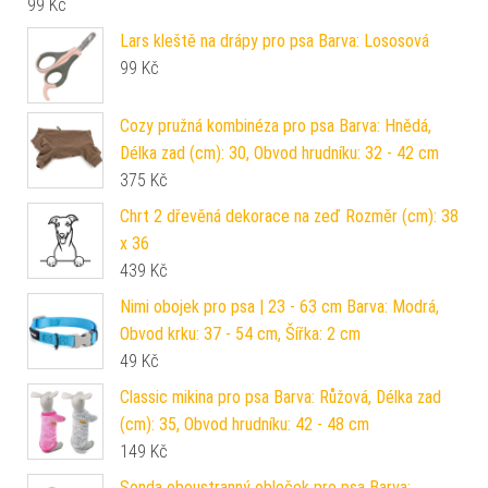
99
Kč
Lars kleště na drápy pro psa Barva: Lososová
99
Kč
Cozy pružná kombinéza pro psa Barva: Hnědá,
Délka zad (cm): 30, Obvod hrudníku: 32 - 42 cm
375
Kč
Chrt 2 dřevěná dekorace na zeď Rozměr (cm): 38
x 36
439
Kč
Nimi obojek pro psa | 23 - 63 cm Barva: Modrá,
Obvod krku: 37 - 54 cm, Šířka: 2 cm
49
Kč
Classic mikina pro psa Barva: Růžová, Délka zad
(cm): 35, Obvod hrudníku: 42 - 48 cm
149
Kč
Sonda oboustranný obleček pro psa Barva: