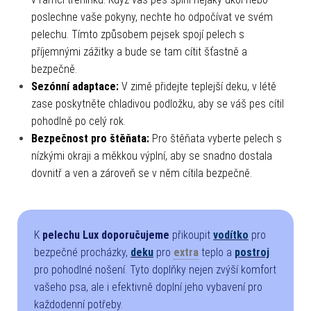
poslechne vaše pokyny, nechte ho odpočívat ve svém
pelechu. Tímto způsobem pejsek spojí pelech s
příjemnými zážitky a bude se tam cítit šťastně a
bezpečně.
Sezónní adaptace:
V zimě přidejte teplejší deku, v létě
zase poskytněte chladivou podložku, aby se váš pes cítil
pohodlně po celý rok.
Bezpečnost pro štěňata:
Pro štěňata vyberte pelech s
nízkými okraji a měkkou výplní, aby se snadno dostala
dovnitř a ven a zároveň se v něm cítila bezpečně.
K
pelechu Lux doporučujeme
přikoupit
vodítko
pro
bezpečné procházky,
deku
pro
extra
teplo a
postroj
pro pohodlné nošení. Tyto doplňky nejen zvýší komfort
vašeho psa, ale i efektivně doplní jeho vybavení pro
každodenní potřeby.