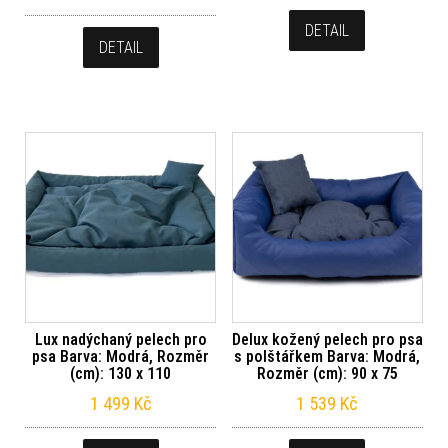
DETAIL
DETAIL
Lux nadýchaný pelech pro
Delux kožený pelech pro psa
psa Barva: Modrá, Rozměr
s polštářkem Barva: Modrá,
(cm): 130 x 110
Rozměr (cm): 90 x 75
1 499
Kč
1 539
Kč