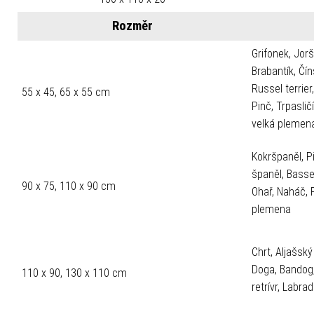
Rozměr
Grifonek, Jorš
Brabantík, Čí
Russel terrier
55 x 45, 65 x 55 cm
Pinč, Trpaslič
velká plemen
Kokršpaněl, Pi
španěl, Basset,
90 x 75, 110 x 90 cm
Ohař, Naháč, 
plemena
Chrt, Aljašsk
Doga, Bandog,
110 x 90, 130 x 110 cm
retrívr, Labr