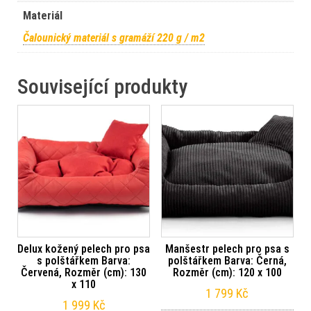
Materiál
Čalounický materiál s gramáží 220 g / m2
Související produkty
Delux kožený pelech pro psa
Manšestr pelech pro psa s
s polštářkem Barva:
polštářkem Barva: Černá,
Červená, Rozměr (cm): 130
Rozměr (cm): 120 x 100
x 110
1 799
Kč
1 999
Kč