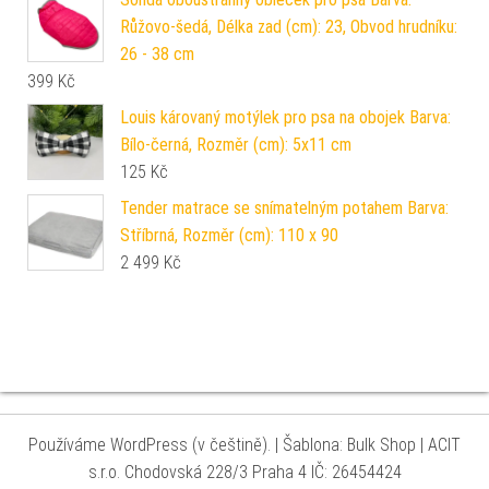
Růžovo-šedá, Délka zad (cm): 23, Obvod hrudníku:
26 - 38 cm
399
Kč
Louis károvaný motýlek pro psa na obojek Barva:
Bílo-černá, Rozměr (cm): 5x11 cm
125
Kč
Tender matrace se snímatelným potahem Barva:
Stříbrná, Rozměr (cm): 110 x 90
2 499
Kč
Používáme WordPress (v češtině).
|
Šablona: Bulk Shop
| ACIT
s.r.o. Chodovská 228/3 Praha 4 IČ: 26454424