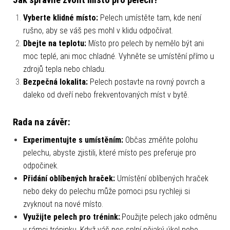
Jak správně zvolit místo pro pelech?
Vyberte klidné místo:
Pelech umístěte tam, kde není
rušno, aby se váš pes mohl v klidu odpočívat.
Dbejte na teplotu:
Místo pro pelech by nemělo být ani
moc teplé, ani moc chladné. Vyhněte se umístění přímo u
zdrojů tepla nebo chladu.
Bezpečná lokalita:
Pelech postavte na rovný povrch a
daleko od dveří nebo frekventovaných míst v bytě.
Rada na závěr:
Experimentujte s umístěním:
Občas změňte polohu
pelechu, abyste zjistili, které místo pes preferuje pro
odpočinek.
Přidání oblíbených hraček:
Umístění oblíbených hraček
nebo deky do pelechu může pomoci psu rychleji si
zvyknout na nové místo.
Využijte pelech pro trénink:
.Použijte pelech jako odměnu
v rámci tréninku. Když váš pes splní nějaký úkol nebo