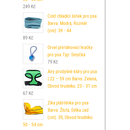
249
Kč
Cold chladící šátek pro psa
Barva: Modrá, Rozměr
(cm): 39 - 44
89
Kč
Orvel přetahovací hračky
pro psa Typ: Smyčka
79
Kč
Airy prodyšné kšíry pro psa
| 22 – 59 cm Barva: Zelená,
Obvod hrudníku: 23 - 31 cm
67
Kč
Zika pláštěnka pro psa
Barva: Žlutá, Délka zad
(cm): 39, Obvod hrudníku:
50 - 54 cm