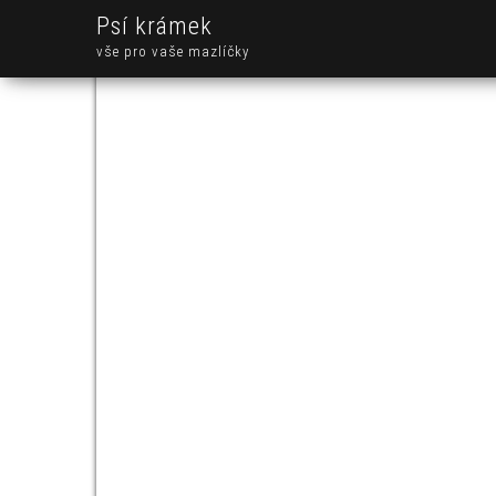
Psí krámek
vše pro vaše mazlíčky