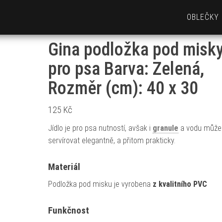
OBLEČKY
Gina podložka pod misk
pro psa Barva: Zelená,
Rozměr (cm): 40 x 30
125
Kč
Jídlo je pro psa nutností, avšak i
granule
a vodu můž
servírovat elegantně, a přitom prakticky.
Materiál
Podložka pod misku je vyrobena
z kvalitního PVC
Funkčnost