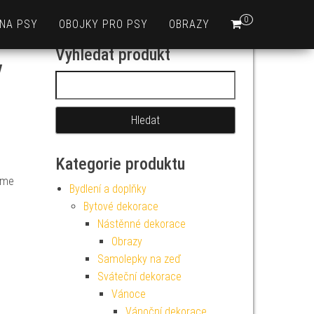
0
 NA PSY
OBOJKY PRO PSY
OBRAZY
Vyhledat produkt
y
Vyhledávání
Kategorie produktu
eme
Bydlení a doplňky
Bytové dekorace
Nástěnné dekorace
Obrazy
Samolepky na zeď
Sváteční dekorace
Vánoce
Vánoční dekorace