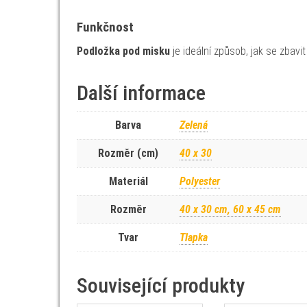
Funkčnost
Podložka pod misku
je ideální způsob, jak se zbavi
Další informace
Barva
Zelená
Rozměr (cm)
40 x 30
Materiál
Polyester
Rozměr
40 x 30 cm, 60 x 45 cm
Tvar
Tlapka
Související produkty