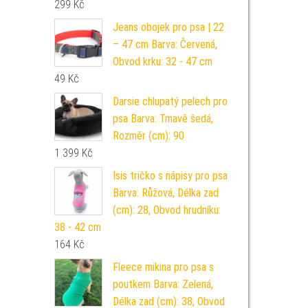
299
Kč
Jeans obojek pro psa | 22
– 47 cm Barva: Červená,
Obvod krku: 32 - 47 cm
49
Kč
Darsie chlupatý pelech pro
psa Barva: Tmavě šedá,
Rozměr (cm): 90
1 399
Kč
Isis tričko s nápisy pro psa
Barva: Růžová, Délka zad
(cm): 28, Obvod hrudníku:
38 - 42 cm
164
Kč
Fleece mikina pro psa s
poutkem Barva: Zelená,
Délka zad (cm): 38, Obvod