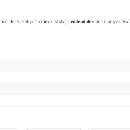
t nečistot v okolí psích misek. Miska je
voděodolná
, dobře omyvatelná