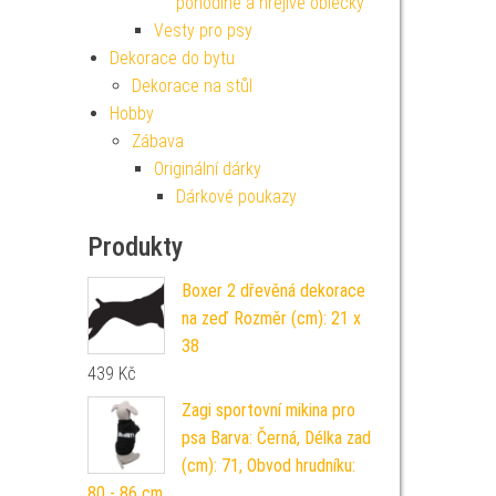
pohodlné a hřejivé oblečky
Vesty pro psy
Dekorace do bytu
Dekorace na stůl
Hobby
Zábava
Originální dárky
Dárkové poukazy
Produkty
Boxer 2 dřevěná dekorace
na zeď Rozměr (cm): 21 x
38
439
Kč
Zagi sportovní mikina pro
psa Barva: Černá, Délka zad
(cm): 71, Obvod hrudníku:
80 - 86 cm