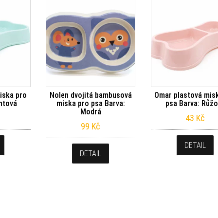
iska pro
Nolen dvojitá bambusová
Omar plastová mis
ntová
miska pro psa Barva:
psa Barva: Růž
Modrá
43
Kč
99
Kč
DETAIL
DETAIL