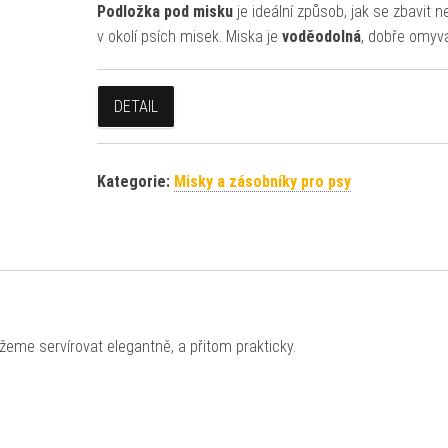
Podložka pod misku
je ideální způsob, jak se zbavit n
v okolí psích misek. Miska je
voděodolná
, dobře omyva
DETAIL
Kategorie:
Misky a zásobníky pro psy
eme servírovat elegantně, a přitom prakticky.