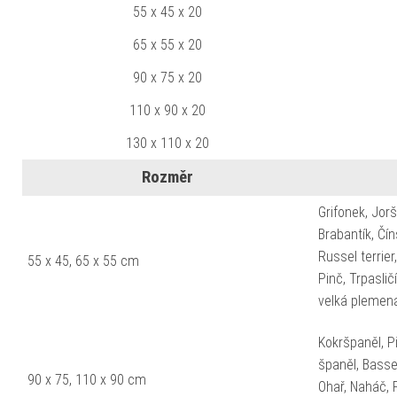
55 x 45 x 20
65 x 55 x 20
90 x 75 x 20
110 x 90 x 20
130 x 110 x 20
Rozměr
Grifonek, Jorš
Brabantík, Čí
Russel terrier
55 x 45, 65 x 55 cm
Pinč, Trpaslič
velká plemen
Kokršpaněl, Pi
španěl, Basset,
90 x 75, 110 x 90 cm
Ohař, Naháč, 