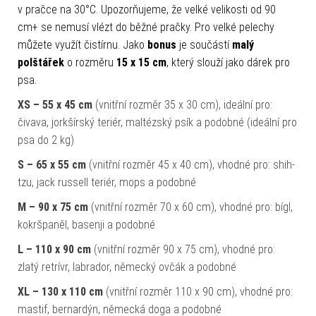
v pračce na 30°C.
Upozorňujeme, že velké velikosti od 90
cm+ se nemusí vlézt do běžné pračky. Pro velké pelechy
můžete využít čistírnu. Jako
bonus
je součástí
malý
polštářek
o rozměru
15 x 15 cm
, který slouží jako dárek pro
psa.
XS – 55 x 45 cm
(vnitřní rozměr 35 x 30 cm), ideální pro:
čivava, jorkšírský teriér, maltézský psík a podobné (ideální pro
psa do 2 kg)
S – 65 x 55 cm
(vnitřní rozměr 45 x 40 cm), vhodné pro: shih-
tzu, jack russell teriér, mops a podobné
M – 90 x 75 cm
(vnitřní rozměr 70 x 60 cm), vhodné pro: bígl,
kokršpaněl, basenji a podobné
L – 110 x 90 cm
(vnitřní rozměr 90 x 75 cm), vhodné pro:
zlatý retrívr, labrador, německý ovčák a podobné
XL – 130 x 110 cm
(vnitřní rozměr 110 x 90 cm), vhodné pro:
mastif, bernardýn, německá doga a podobné