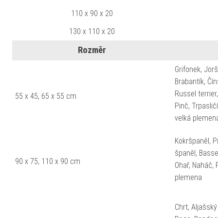
110 x 90 x 20
130 x 110 x 20
Rozměr
Grifonek, Jorš
Brabantík, Čí
Russel terrier
55 x 45, 65 x 55 cm
Pinč, Trpaslič
velká plemen
Kokršpaněl, Pi
španěl, Basset,
90 x 75, 110 x 90 cm
Ohař, Naháč, 
plemena
Chrt, Aljašsk