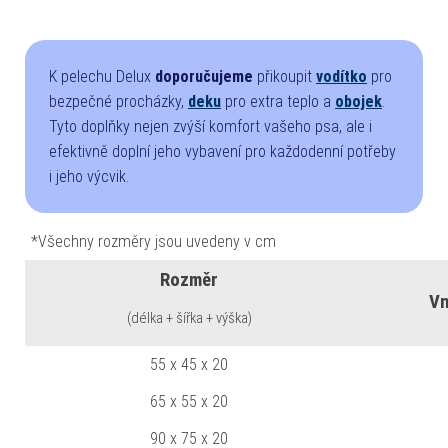
K pelechu Delux
doporučujeme
přikoupit
vodítko
pro
bezpečné procházky,
deku
pro extra teplo a
obojek
.
Tyto doplňky nejen zvýší komfort vašeho psa, ale i
efektivně doplní jeho vybavení pro každodenní potřeby
i jeho výcvik.
*Všechny rozměry jsou uvedeny v cm
Rozměr
Vn
(délka + šířka + výška)
55 x 45 x 20
65 x 55 x 20
90 x 75 x 20