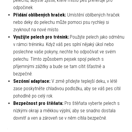
pelechu, abyste zjistili, které místo pes preferuje pro
odpočinek.
Přidání oblíbených hraček:
Umístění oblíbených hraček
nebo deky do pelechu může pomoci psu rychleji si
zvyknout na nové místo.
Využijte pelech pro trénink:
.Použijte pelech jako odměnu
v rámci tréninku. Když váš pes splní nějaký úkol nebo
poslechne vaše pokyny, nechte ho odpočívat ve svém
pelechu. Tímto způsobem pejsek spojí pelech s
příjemnými zážitky a bude se tam cítit šťastně a
bezpečně.
Sezónní adaptace:
V zimě přidejte teplejší deku, v létě
zase poskytněte chladivou podložku, aby se váš pes cítil
pohodlně po celý rok.
Bezpečnost pro štěňata:
Pro štěňata vyberte pelech s
nízkými okraji a měkkou výplní, aby se snadno dostala
dovnitř a ven a zároveň se v něm cítila bezpečně.