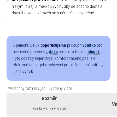
nízkými okraji a měkkou výplní, aby se snadno dostala
dovnitř a ven a zároveň se v něm cítila bezpečně.
K pelechu Delux
doporučujeme
přikoupit
vodítko
pro
bezpečné procházky,
deku
pro extra teplo a
obojek
.
Tyto doplňky nejen zvýší komfort vašeho psa, ale i
efektivně doplní jeho vybavení pro každodenní potřeby
i jeho výcvik.
*Všechny rozměry jsou uvedeny v cm
Rozměr
Vn
(délka + šířka + výška)