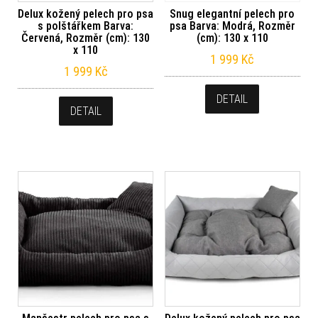
Delux kožený pelech pro psa
Snug elegantní pelech pro
s polštářkem Barva:
psa Barva: Modrá, Rozměr
Červená, Rozměr (cm): 130
(cm): 130 x 110
x 110
1 999
Kč
1 999
Kč
DETAIL
DETAIL