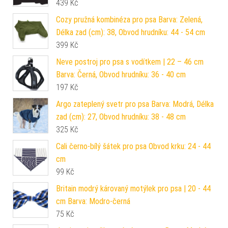
439
Kč
Cozy pružná kombinéza pro psa Barva: Zelená,
Délka zad (cm): 38, Obvod hrudníku: 44 - 54 cm
399
Kč
Neve postroj pro psa s vodítkem | 22 – 46 cm
Barva: Černá, Obvod hrudníku: 36 - 40 cm
197
Kč
Argo zateplený svetr pro psa Barva: Modrá, Délka
zad (cm): 27, Obvod hrudníku: 38 - 48 cm
325
Kč
Cali černo-bílý šátek pro psa Obvod krku: 24 - 44
cm
99
Kč
Britain modrý károvaný motýlek pro psa | 20 - 44
cm Barva: Modro-černá
75
Kč