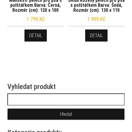
Manšestr pelech pro psa s
Delux kožený pelech pro psa
polštářkem Barva: Černá,
s polštářkem Barva: Šedá,
Rozměr (cm): 120 x 100
Rozměr (cm): 130 x 110
1 799
Kč
1 999
Kč
DETAIL
DETAIL
Vyhledat produkt
Vyhledávání