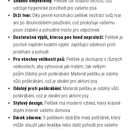
Snadno omyvatelný:
Pelíšek lze snadno vyčistit, což
udržuje hygienické prostředí pro vašeho psa.
Drží tvar:
Díky pevné konstrukci pelíšek neztrácí svůj tvar
ani po dlouhodobém používání, což poskytuje vašemu
psovi stabilní a pohodlné místo pro odpočinek.
Dostatečná výplň, kterou pes hned neproleží:
Pelíšek je
poctivě naplněn kvalitní výplní
zajišťující odolnost proti
proléhání a pohodlí
Pro všechny velikosti psů:
Pelíšek je dostupný v různých
velikostech, aby vyhovoval jak malým, tak velkým
psům.Odolný proti poškrábání: Materiál pelíšku je odolný
vůči poškrábání, což je ideální pro aktivní psy.
Odolný proti poškrábání:
Materiál pelíšku je odolný vůči
poškrábání, což je ideální pro aktivní psy.
Stylový design:
Pelíšek má moderní vzhled, který krásně
doplní interiér vašeho domova.
Dárek zdarma:
S pelíškem obdržíte malý polštářek, který
může sloužit jako
hračka
nebo další pohodlí pro vašeho