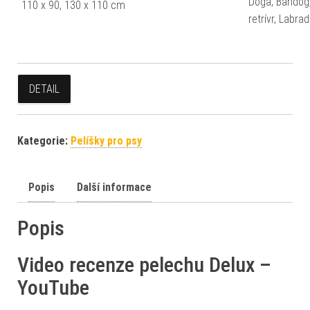
Doga, Bandog,
110 x 90, 130 x 110 cm
retrívr, Labr
DETAIL
Kategorie:
Pelíšky pro psy
Popis
Další informace
Popis
Video recenze pelechu Delux –
YouTube