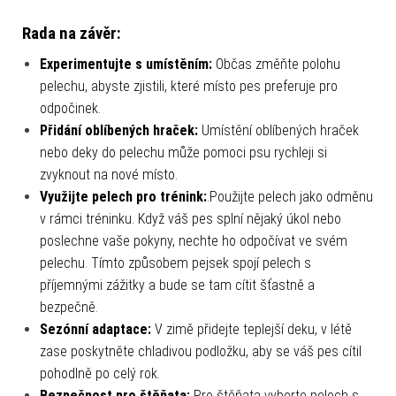
Rada na závěr:
Experimentujte s umístěním:
Občas změňte polohu
pelechu, abyste zjistili, které místo pes preferuje pro
odpočinek.
Přidání oblíbených hraček:
Umístění oblíbených hraček
nebo deky do pelechu může pomoci psu rychleji si
zvyknout na nové místo.
Využijte pelech pro trénink:
.Použijte pelech jako odměnu
v rámci tréninku. Když váš pes splní nějaký úkol nebo
poslechne vaše pokyny, nechte ho odpočívat ve svém
pelechu. Tímto způsobem pejsek spojí pelech s
příjemnými zážitky a bude se tam cítit šťastně a
bezpečně.
Sezónní adaptace:
V zimě přidejte teplejší deku, v létě
zase poskytněte chladivou podložku, aby se váš pes cítil
pohodlně po celý rok.
Bezpečnost pro štěňata:
Pro štěňata vyberte pelech s