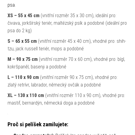
psa.
XS – 55 x 45 cm
(vnitřní rozměr 35 x 30 cm), ideální pro:
čivava, jorkšírský teriér, maltézský psík a podobné (ideální pro
psa do 2 kg)
S – 65 x 55 cm
(vnitřní rozměr 45 x 40 cm), vhodné pro: shih-
tzu, jack russell teriér, mops a podobné
M – 90 x 75 cm
(vnitřní rozměr 70 x 60 cm), vhodné pro: bígl,
kokršpaněl, basenji a podobné
L – 110 x 90 cm
(vnitřní rozměr 90 x 75 cm), vhodné pro:
zlatý retrívr, labrador, německý ovčák a podobné
XL – 130 x 110 cm
(vnitřní rozměr 110 x 90 cm), vhodné pro:
mastif, bernardýn, německá doga a podobné
Proč si pelíšek zamilujete: