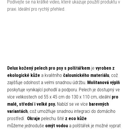
Podívejte se na krátké video, které ukazuje použití produktu v
praxi. Ideální pro rychlý přehled.
Delux kožený pelech pro psy s polštářkem
je
vyroben z
ekologické kůže
a kvalitního
čalounického materiálu
, což
zajišťuje odolnost a velmi snadnou údržbu.
Molitanová výplň
poskytuje vynikající pohodlí a podporu. Pelech je dostupný ve
více velikostech od 55 x 45 cm do 130 x 110 cm, ideální
pro
malé, střední i velké psy.
Nabízí se ve více
barevných
variantách
, což umožňuje snadnou integraci do domácího
prostředí.
Okraje
pelechu šité
z eco kůže
můžeme jednoduše
omýt vodou
a polštářek je možné vyprat