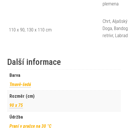
plemena
Chrt, Aljašsk
Doga, Bandog,
110 x 90, 130 x 110 cm
retrívr, Labr
Další informace
Barva
Tmavě-šedá
Rozměr (cm)
90 x 75
Údržba
Praní v pračce na 30 °C