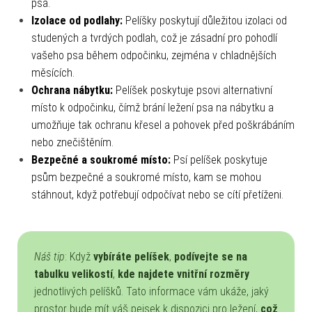
psa.
Izolace od podlahy:
Pelíšky poskytují důležitou izolaci od
studených a tvrdých podlah, což je zásadní pro pohodlí
vašeho psa během odpočinku, zejména v chladnějších
měsících.
Ochrana nábytku:
Pelíšek poskytuje psovi alternativní
místo k odpočinku, čímž brání ležení psa na nábytku a
umožňuje tak ochranu křesel a pohovek před poškrábáním
nebo znečištěním.
Bezpečné a soukromé místo:
Psí pelíšek poskytuje
psům bezpečné a soukromé místo, kam se mohou
stáhnout, když potřebují odpočívat nebo se cítí přetíženi.
Náš tip
: Když
vybíráte pelíšek
,
podívejte se na
tabulku velikostí
,
kde najdete vnitřní rozměry
jednotlivých pelíšků. Tato informace vám ukáže, jaký
prostor bude mít váš pejsek k dispozici pro ležení,
což