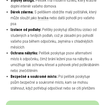
Stylový design:
Pelíšek má moderní vzhled, který krásně
doplní interiér vašeho domova.
Dárek zdarma:
S pelíškem obdržíte malý polštářek, který
může sloužit jako
hračka
nebo další pohodlí pro vašeho
psa.
Izolace od podlahy:
Pelíšky poskytují důležitou izolaci od
studených a tvrdých podlah, což je zásadní pro pohodlí
vašeho psa během odpočinku, zejména v chladnějších
měsících.
Ochrana nábytku:
Pelíšek poskytuje psovi alternativní
místo k odpočinku, čímž brání ležení psa na nábytku a
umožňuje tak ochranu křesel a pohovek před poškrábáním
nebo znečištěním.
Bezpečné a soukromé místo:
Psí pelíšek poskytuje
psům bezpečné a soukromé místo, kam se mohou
stáhnout, když potřebují odpočívat nebo se cítí přetíženi.