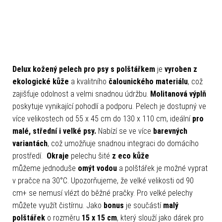
Delux kožený pelech pro psy s polštářkem
je
vyroben z
ekologické kůže
a kvalitního
čalounického materiálu
, což
zajišťuje odolnost a velmi snadnou údržbu.
Molitanová výplň
poskytuje vynikající pohodlí a podporu. Pelech je dostupný ve
více velikostech od 55 x 45 cm do 130 x 110 cm, ideální
pro
malé, střední i velké psy.
Nabízí se ve více
barevných
variantách
, což umožňuje snadnou integraci do domácího
prostředí.
Okraje
pelechu šité
z eco kůže
můžeme jednoduše
omýt vodou
a polštářek je možné vyprat
v pračce na 30°C.
Upozorňujeme, že velké velikosti od 90
cm+ se nemusí vlézt do běžné pračky. Pro velké pelechy
můžete využít čistírnu. Jako
bonus
je součástí
malý
polštářek
o rozměru
15 x 15 cm
, který slouží jako dárek pro